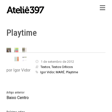
Togg
navig
Playtime
1 de setembro de 2012
Textos
,
Textos Críticos
por Igor Vidor
Igor Vidor
,
MARÉ
,
Playtime
Artigo anterior
Baixo Centro
Próximo artigo