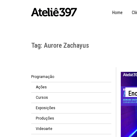
Home
Clí
Tag:
Aurore Zachayus
Programação
1
Ações
En
Cursos
Exposições
Produções
Videoarte