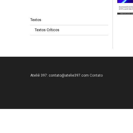
Textos
Textos Críticos
Ateliê 397:
contato@atelie397.com
Contato