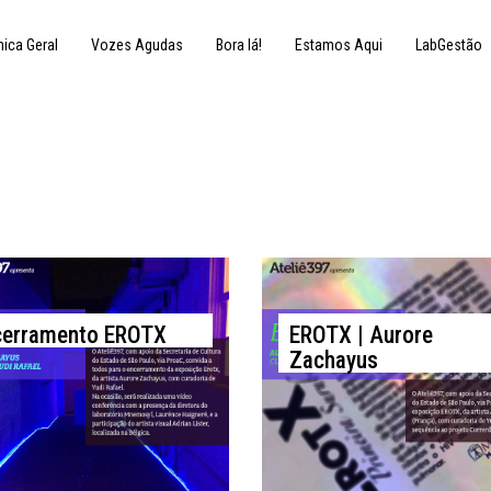
nica Geral
Vozes Agudas
Bora lá!
Estamos Aqui
LabGestão
2 de julho de 2016
9 de junho de 2016
cerramento EROTX
EROTX | Aurore
Zachayus