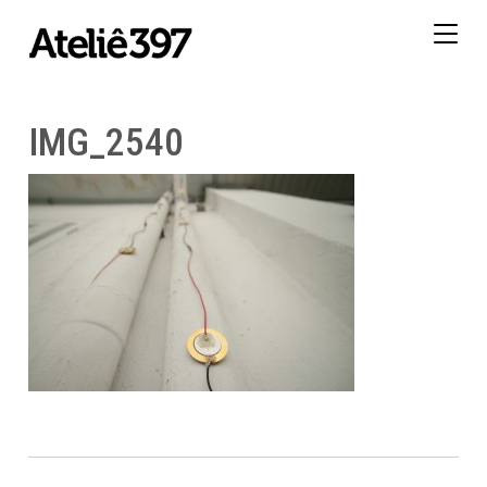
Togg
navig
IMG_2540