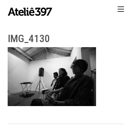
Togg
navig
IMG_4130