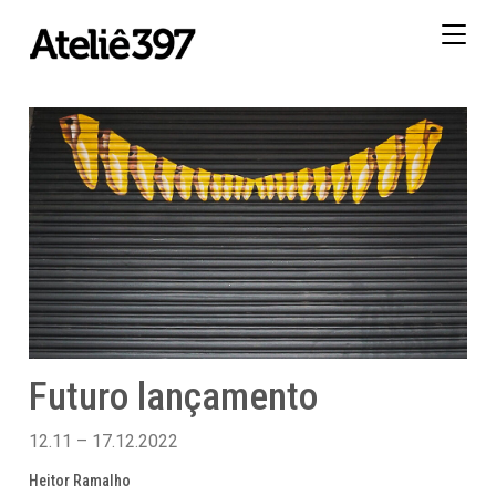
Togg
navig
Futuro lançamento
12.11 – 17.12.2022
Heitor Ramalho