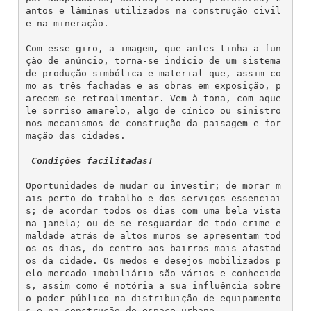
antos e lâminas utilizados na construção civil 
e na mineração.
Com esse giro, a imagem, que antes tinha a fun
ção de anúncio, torna-se indício de um sistema 
de produção simbólica e material que, assim co
mo as três fachadas e as obras em exposição, p
arecem se retroalimentar. Vem à tona, com aque
le sorriso amarelo, algo de cínico ou sinistro 
nos mecanismos de construção da paisagem e for
mação das cidades.
Condições facilitadas!
Oportunidades de mudar ou investir; de morar m
ais perto do trabalho e dos serviços essenciai
s; de acordar todos os dias com uma bela vista 
na janela; ou de se resguardar de todo crime e 
maldade atrás de altos muros se apresentam tod
os os dias, do centro aos bairros mais afastad
os da cidade. Os medos e desejos mobilizados p
elo mercado imobiliário são vários e conhecido
s, assim como é notória a sua influência sobre 
o poder público na distribuição de equipamento
s e na construção do espaço urbano.