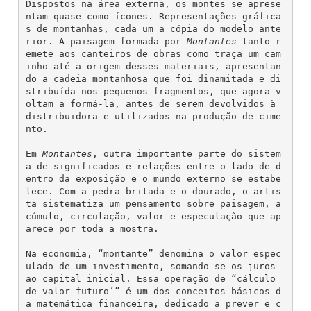
Dispostos na área externa, os montes se aprese
ntam quase como ícones. Representações gráfica
s de montanhas, cada um a cópia do modelo ante
rior. A paisagem formada por 
Montantes
 tanto r
emete aos canteiros de obras como traça um cam
inho até a origem desses materiais, apresentan
do a cadeia montanhosa que foi dinamitada e di
stribuída nos pequenos fragmentos, que agora v
oltam a formá-la, antes de serem devolvidos à 
distribuidora e utilizados na produção de cime
nto.
Em 
Montantes
, outra importante parte do sistem
a de significados e relações entre o lado de d
entro da exposição e o mundo externo se estabe
lece. Com a pedra britada e o dourado, o artis
ta sistematiza um pensamento sobre paisagem, a
cúmulo, circulação, valor e especulação que ap
arece por toda a mostra.
Na economia, “montante” denomina o valor espec
ulado de um investimento, somando-se os juros 
ao capital inicial. Essa operação de “cálculo 
de valor futuro’” é um dos conceitos básicos d
a matemática financeira, dedicado a prever e c