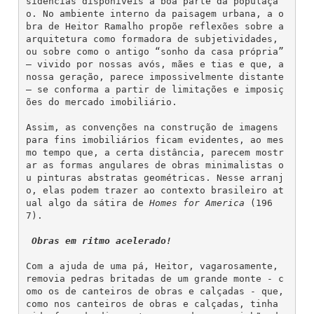
sidências disponíveis a boa parte da populaçã
o. No ambiente interno da paisagem urbana, a o
bra de Heitor Ramalho propõe reflexões sobre a 
arquitetura como formadora de subjetividades, 
ou sobre como o antigo “sonho da casa própria” 
– vivido por nossas avós, mães e tias e que, a 
nossa geração, parece impossivelmente distante 
– se conforma a partir de limitações e imposiç
ões do mercado imobiliário.
Assim, as convenções na construção de imagens 
para fins imobiliários ficam evidentes, ao mes
mo tempo que, a certa distância, parecem mostr
ar as formas angulares de obras minimalistas o
u pinturas abstratas geométricas. Nesse arranj
o, elas podem trazer ao contexto brasileiro at
ual algo da sátira de 
Homes for America
 (196
7).
Obras em ritmo acelerado!
Com a ajuda de uma pá, Heitor, vagarosamente, 
removia pedras britadas de um grande monte - c
omo os de canteiros de obras e calçadas - que, 
como nos canteiros de obras e calçadas, tinha 