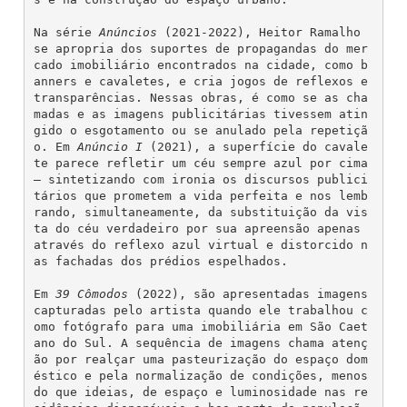
Na série 
Anúncios
 (2021-2022), Heitor Ramalho 
se apropria dos suportes de propagandas do mer
cado imobiliário encontrados na cidade, como b
anners e cavaletes, e cria jogos de reflexos e 
transparências. Nessas obras, é como se as cha
madas e as imagens publicitárias tivessem atin
gido o esgotamento ou se anulado pela repetiçã
o. Em 
Anúncio
I
 (2021), a superfície do cavale
te parece refletir um céu sempre azul por cima 
– sintetizando com ironia os discursos publici
tários que prometem a vida perfeita e nos lemb
rando, simultaneamente, da substituição da vis
ta do céu verdadeiro por sua apreensão apenas 
através do reflexo azul virtual e distorcido n
as fachadas dos prédios espelhados.
Em 
39
Cômodos
 (2022), são apresentadas imagens 
capturadas pelo artista quando ele trabalhou c
omo fotógrafo para uma imobiliária em São Caet
ano do Sul. A sequência de imagens chama atenç
ão por realçar uma pasteurização do espaço dom
éstico e pela normalização de condições, menos 
do que ideias, de espaço e luminosidade nas re