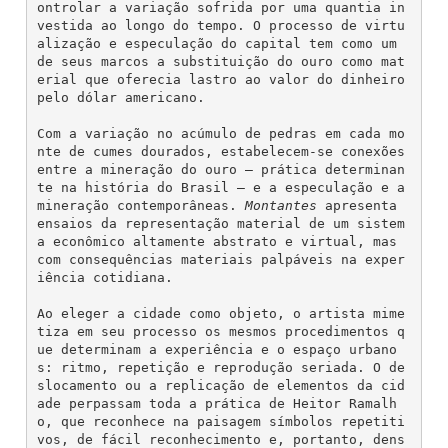
ontrolar a variação sofrida por uma quantia in
vestida ao longo do tempo. O processo de virtu
alização e especulação do capital tem como um 
de seus marcos a substituição do ouro como mat
erial que oferecia lastro ao valor do dinheiro 
pelo dólar americano.
Com a variação no acúmulo de pedras em cada mo
nte de cumes dourados, estabelecem-se conexões 
entre a mineração do ouro – prática determinan
te na história do Brasil – e a especulação e a 
mineração contemporâneas. 
Montantes
 apresenta 
ensaios da representação material de um sistem
a econômico altamente abstrato e virtual, mas 
com consequências materiais palpáveis na exper
iência cotidiana.
Ao eleger a cidade como objeto, o artista mime
tiza em seu processo os mesmos procedimentos q
ue determinam a experiência e o espaço urbano
s: ritmo, repetição e reprodução seriada. O de
slocamento ou a replicação de elementos da cid
ade perpassam toda a prática de Heitor Ramalh
o, que reconhece na paisagem símbolos repetiti
vos, de fácil reconhecimento e, portanto, dens