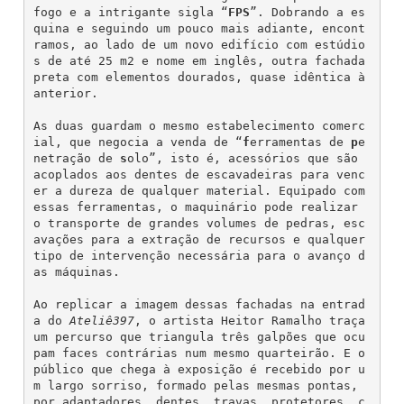
fogo e a intrigante sigla “
FPS
”. Dobrando a es
quina e seguindo um pouco mais adiante, encont
ramos, ao lado de um novo edifício com estúdio
s de até 25 m2 e nome em inglês, outra fachada 
preta com elementos dourados, quase idêntica à 
anterior.
As duas guardam o mesmo estabelecimento comerc
ial, que negocia a venda de “
f
erramentas de 
p
e
netração de 
s
olo”, isto é, acessórios que são 
acoplados aos dentes de escavadeiras para venc
er a dureza de qualquer material. Equipado com 
essas ferramentas, o maquinário pode realizar 
o transporte de grandes volumes de pedras, esc
avações para a extração de recursos e qualquer 
tipo de intervenção necessária para o avanço d
as máquinas.
Ao replicar a imagem dessas fachadas na entrad
a do 
Ateliê397
, o artista Heitor Ramalho traça 
um percurso que triangula três galpões que ocu
pam faces contrárias num mesmo quarteirão. E o 
público que chega à exposição é recebido por u
m largo sorriso, formado pelas mesmas pontas, 
por adaptadores, dentes, travas, protetores, c