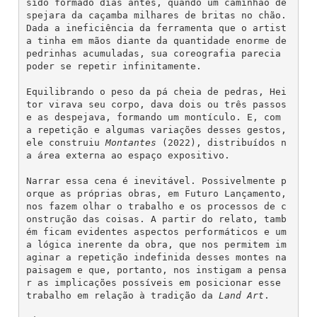
sido formado dias antes, quando um caminhão de
spejara da caçamba milhares de britas no chão. 
Dada a ineficiência da ferramenta que o artist
a tinha em mãos diante da quantidade enorme de 
pedrinhas acumuladas, sua coreografia parecia 
poder se repetir infinitamente.
Equilibrando o peso da pá cheia de pedras, Hei
tor virava seu corpo, dava dois ou três passos 
e as despejava, formando um montículo. E, com 
a repetição e algumas variações desses gestos, 
ele construiu 
Montantes
 (2022), distribuídos n
a área externa ao espaço expositivo.
Narrar essa cena é inevitável. Possivelmente p
orque as próprias obras, em Futuro Lançamento, 
nos fazem olhar o trabalho e os processos de c
onstrução das coisas. A partir do relato, tamb
ém ficam evidentes aspectos performáticos e um
a lógica inerente da obra, que nos permitem im
aginar a repetição indefinida desses montes na 
paisagem e que, portanto, nos instigam a pensa
r as implicações possíveis em posicionar esse 
trabalho em relação à tradição da 
Land
Art
.