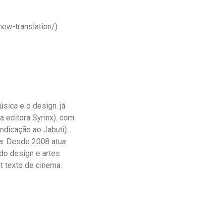
new-translation/)
úsica e o design. já
a editora Syrinx). com
ndicação ao Jabuti).
za. Desde 2008 atua
do design e artes
t texto de cinema.