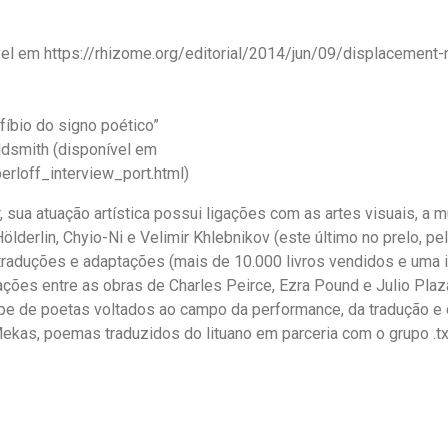
ível em https://rhizome.org/editorial/2014/jun/09/displacement-
nfíbio do signo poético”
ldsmith (disponível em
erloff_interview_port.html)
, sua atuação artística possui ligações com as artes visuais, a m
lderlin, Chyio-Ni e Velimir Khlebnikov (este último no prelo, pel
e traduções e adaptações (mais de 10.000 livros vendidos e uma i
ações entre as obras de Charles Peirce, Ezra Pound e Julio Pla
pe de poetas voltados ao campo da performance, da tradução e 
Mekas, poemas traduzidos do lituano em parceria com o grupo .tx