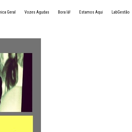
nica Geral
Vozes Agudas
Bora lá!
Estamos Aqui
LabGestão