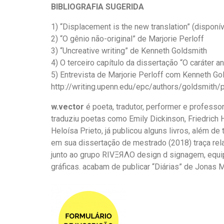
BIBLIOGRAFIA SUGERIDA
1) “Displacement is the new translation” (dispon
2) “O gênio não-original” de Marjorie Perloff
3) “Uncreative writing” de Kenneth Goldsmith
4) O terceiro capítulo da dissertação “O caráter a
5) Entrevista de Marjorie Perloff com Kenneth Go
http://writing.upenn.edu/epc/authors/goldsmith/p
w.vector
é poeta, tradutor, performer e professor
traduziu poetas como Emily Dickinson, Friedrich Hö
Heloísa Prieto, já publicou alguns livros, além d
em sua dissertação de mestrado (2018) traça rel
junto ao grupo RIVΞЯΛO design d signagem, equi
gráficas. acabam de publicar “Diárias” de Jonas 