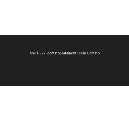
Ateliê 397:
contato@atelie397.com
Contato