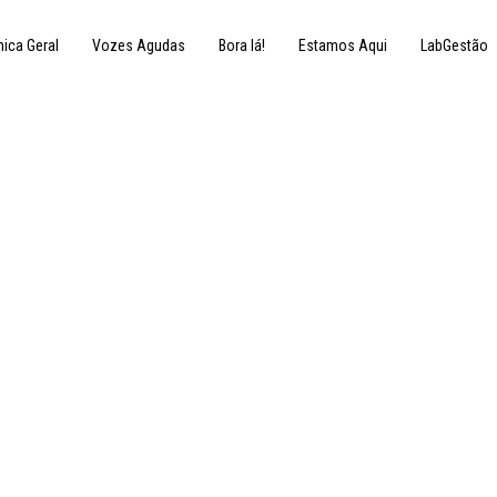
nica Geral
Vozes Agudas
Bora lá!
Estamos Aqui
LabGestão