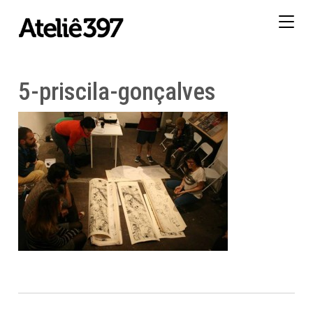
Togg
navig
5-priscila-gonçalves