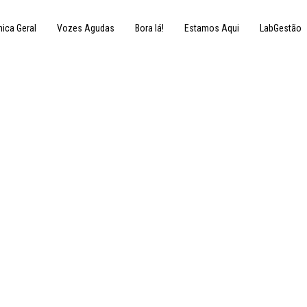
nica Geral
Vozes Agudas
Bora lá!
Estamos Aqui
LabGestão