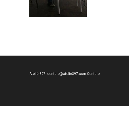
Ateliê 397:
contato@atelie397.com
Contato