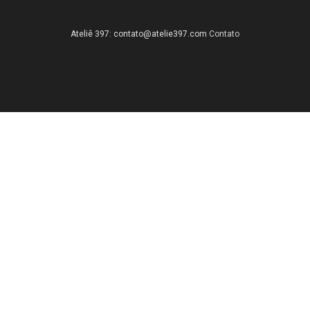
Ateliê 397:
contato@atelie397.com
Contato