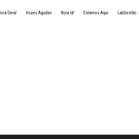
nica Geral
Vozes Agudas
Bora lá!
Estamos Aqui
LabGestão