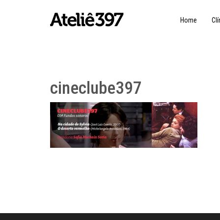
Home
Clí
cineclube397