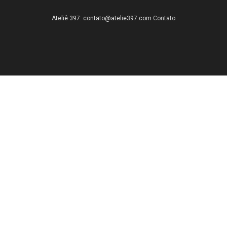
Ateliê 397:
contato@atelie397.com
Contato