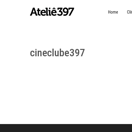
Home
Clí
cineclube397