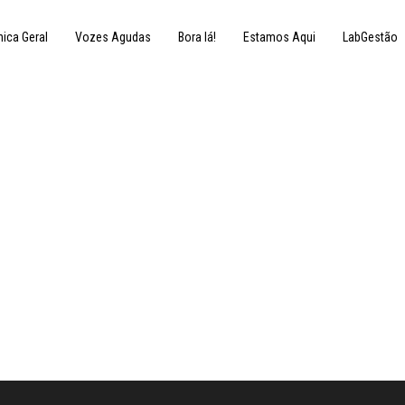
nica Geral
Vozes Agudas
Bora lá!
Estamos Aqui
LabGestão