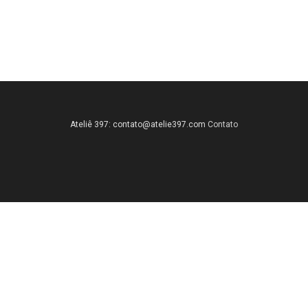
Ateliê 397:
contato@atelie397.com
Contato