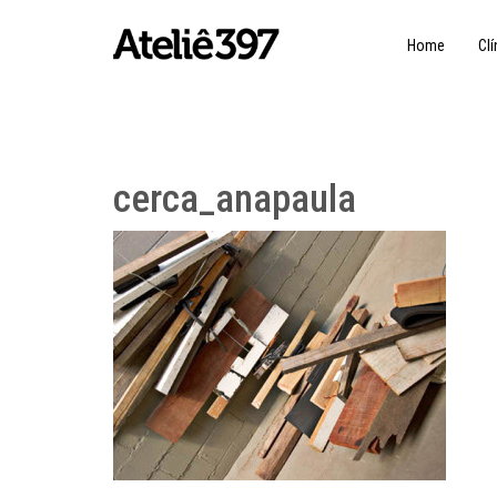
Home
Clí
cerca_anapaula