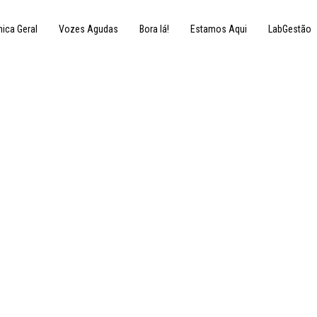
nica Geral
Vozes Agudas
Bora lá!
Estamos Aqui
LabGestão