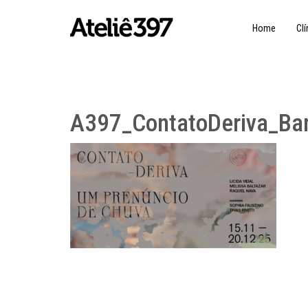
Home
Clí
A397_ContatoDeriva_Ban