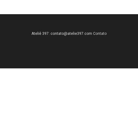
Ateliê 397:
contato@atelie397.com
Contato