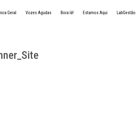
nica Geral
Vozes Agudas
Bora lá!
Estamos Aqui
LabGestão
ner_Site