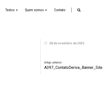
Textos
Quem somos
Contato
28 de novembro de 2025
Artigo anterior
A397_ContatoDeriva_Banner_Site