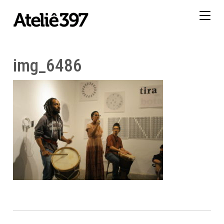
Togg
navig
img_6486