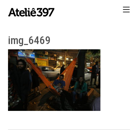
Togg
navig
img_6469