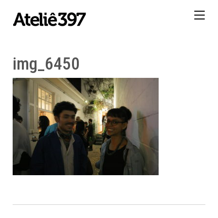
Togg
navig
img_6450