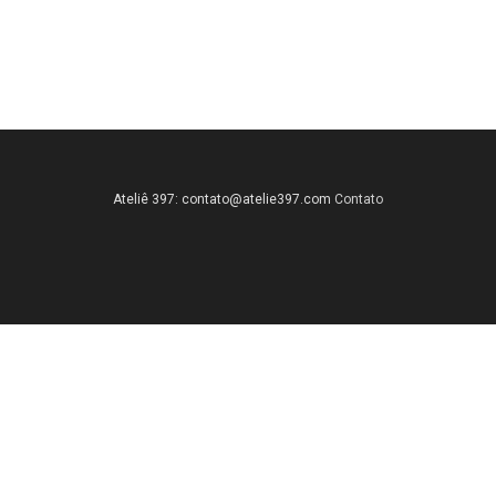
Ateliê 397:
contato@atelie397.com
Contato