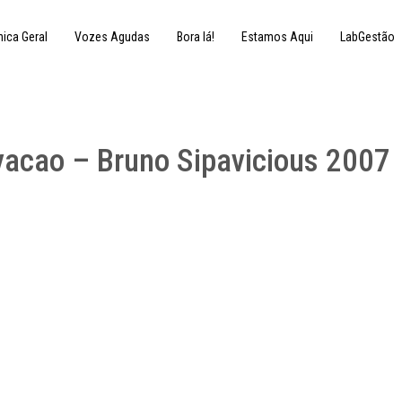
nica Geral
Vozes Agudas
Bora lá!
Estamos Aqui
LabGestão
vacao – Bruno Sipavicious 2007