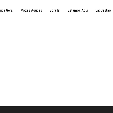
nica Geral
Vozes Agudas
Bora lá!
Estamos Aqui
LabGestão