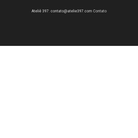
Ateliê 397:
contato@atelie397.com
Contato