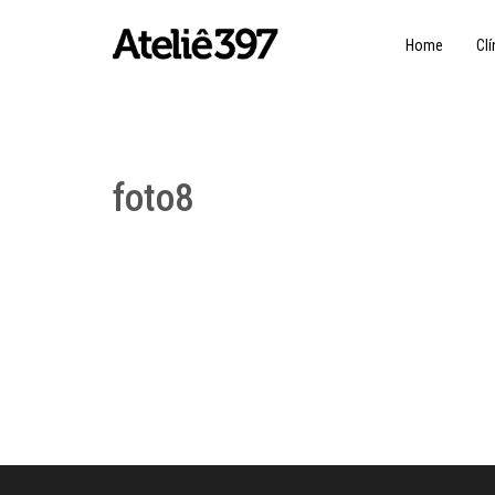
Home
Clí
foto8