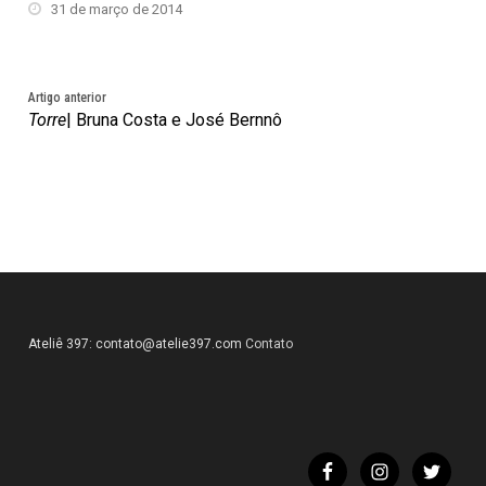
31 de março de 2014
Artigo anterior
Torre
| Bruna Costa e José Bernnô
Ateliê 397:
contato@atelie397.com
Contato