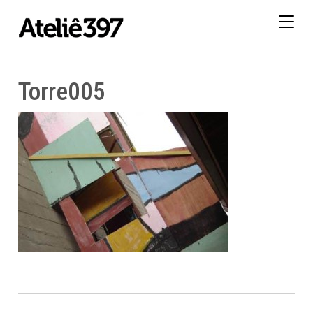
Togg
navig
Torre005