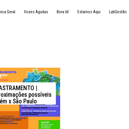
nica Geral
Vozes Agudas
Bora lá!
Estamos Aqui
LabGestão
6 de junho de 2015
ASTRAMENTO |
oximações possíveis
ém x São Paulo