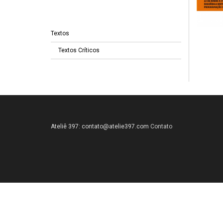
Textos
Textos Críticos
Ateliê 397:
contato@atelie397.com
Contato