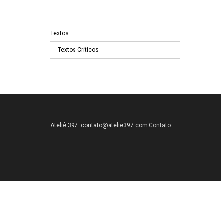
Textos
Textos Críticos
Ateliê 397:
contato@atelie397.com
Contato