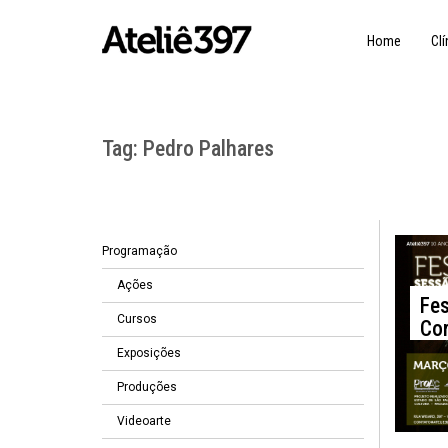
Home
Clí
Tag:
Pedro Palhares
Programação
2
Ações
Fes
Cursos
Cor
Exposições
Produções
Videoarte