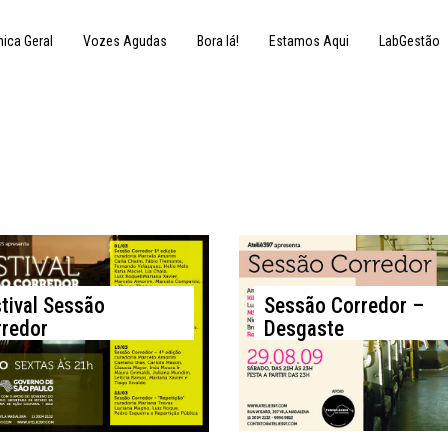
nica Geral
Vozes Agudas
Bora lá!
Estamos Aqui
LabGestão
1 de fevereiro de 2013
29 de agosto de 2009
tival Sessão
Sessão Corredor –
redor
Desgaste