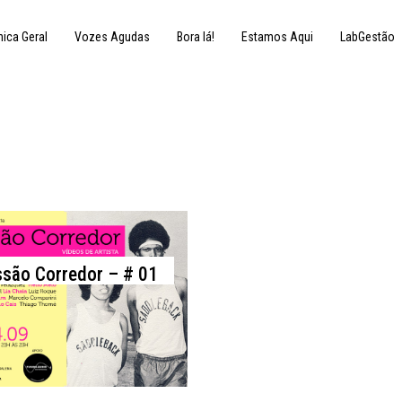
nica Geral
Vozes Agudas
Bora lá!
Estamos Aqui
LabGestão
 de abril de 2009
são Corredor – # 01