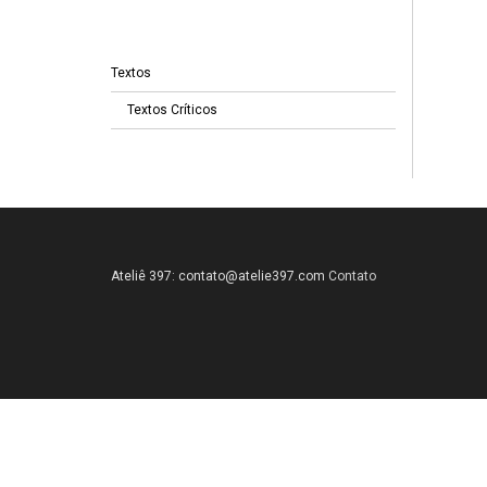
Textos
Textos Críticos
Ateliê 397:
contato@atelie397.com
Contato