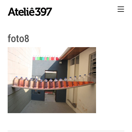
Togg
navig
foto8