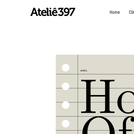
Home
Clí