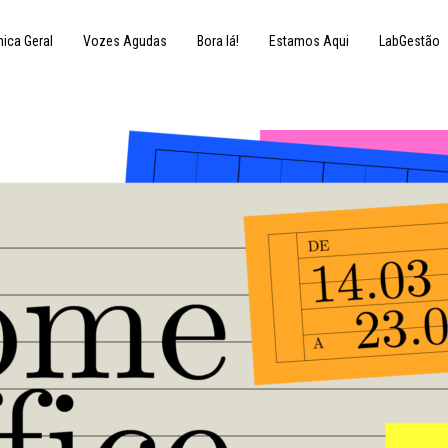
nica Geral
Vozes Agudas
Bora lá!
Estamos Aqui
LabGestão