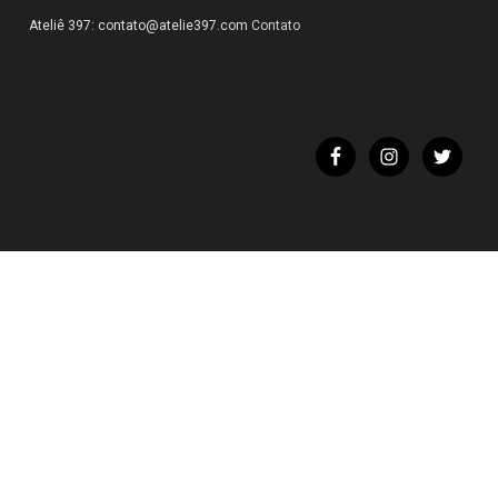
Ateliê 397:
contato@atelie397.com
Contato