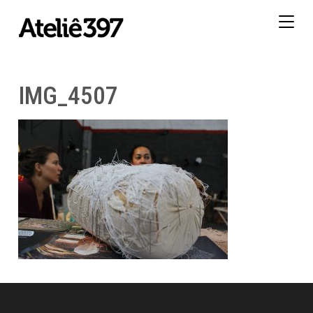
Togg
navig
IMG_4507