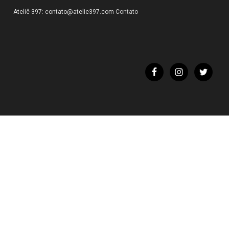
Ateliê 397:
contato@atelie397.com
Contato