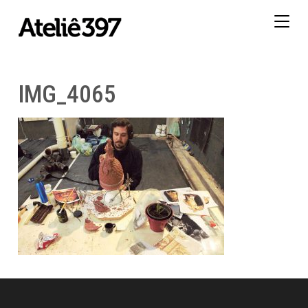
Togg
navig
IMG_4065