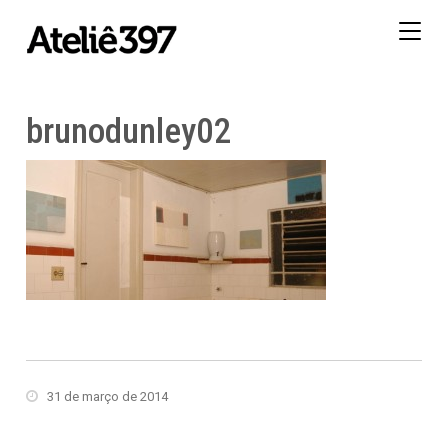
Togg
navig
brunodunley02
31 de março de 2014