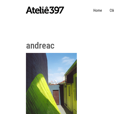
Home
Clí
andreac