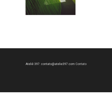
Ateliê 397:
contato@atelie397.com
Contato