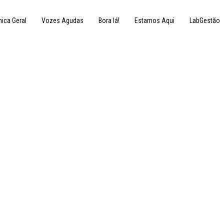
nica Geral
Vozes Agudas
Bora lá!
Estamos Aqui
LabGestão