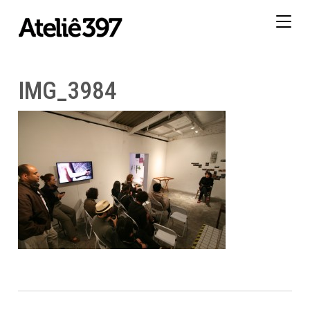
Togg
navig
IMG_3984