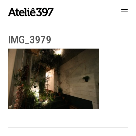
Togg
navig
IMG_3979