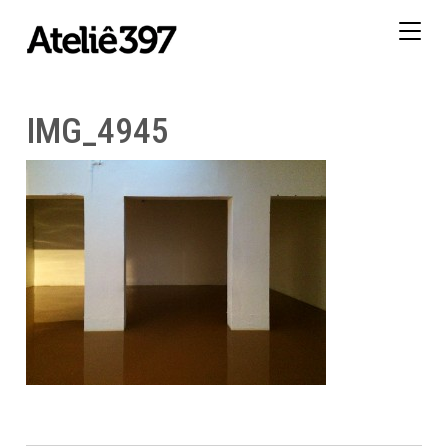
Togg
navig
IMG_4945