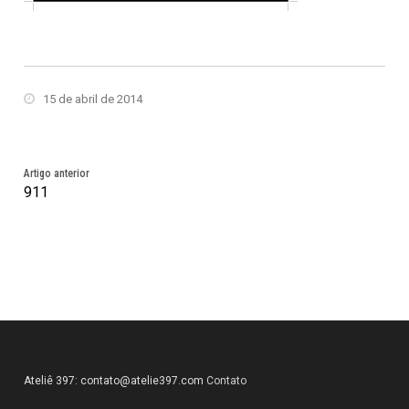
15 de abril de 2014
Artigo anterior
911
Ateliê 397:
contato@atelie397.com
Contato