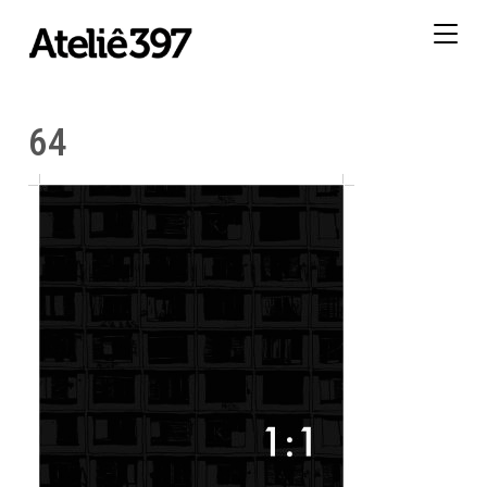
Togg
navig
64