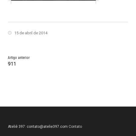
15 de abril de 2014
Artigo anterior
911
Ateliê 397:
contato@atelie397.com
Contato