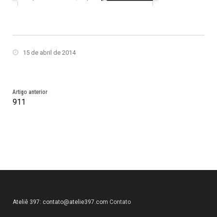
15 de abril de 2014
Artigo anterior
911
Ateliê 397:
contato@atelie397.com
Contato