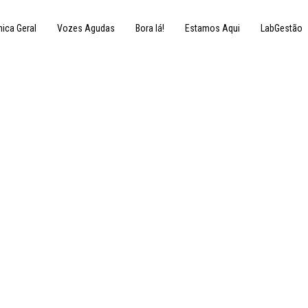
nica Geral
Vozes Agudas
Bora lá!
Estamos Aqui
LabGestão