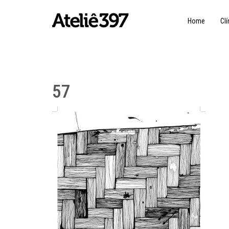
Home
Clí
57