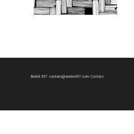
Ateliê 397:
contato@atelie397.com
Contato