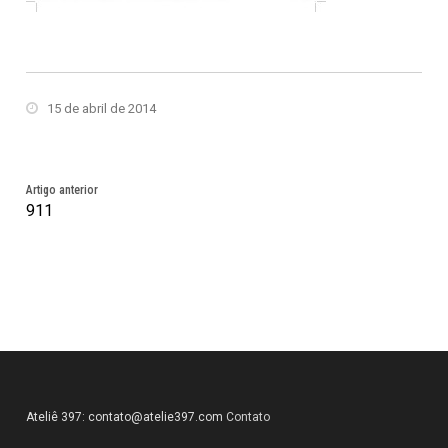
15 de abril de 2014
Artigo anterior
911
Ateliê 397:
contato@atelie397.com
Contato