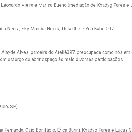
, Leonardo Vieira e Marisa Bueno (mediação de Khadyg Fares e L
amba Negra, Sky Mamba Negra, Thita 007 e Yná Kabe 007
a Alayde Alves, parceira do Ateliê397, preocupada como nós em 
 com esforço de abrir espaço às mais diversas participações.
Paulo/SP)
 Fernanda, Caio Bonifácio, Érica Burini, Khadyg Fares e Lucas G