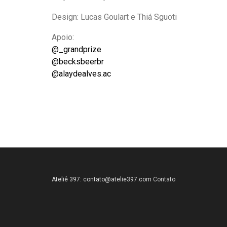
Design: Lucas Goulart e Thiá Sguoti
Apoio:
@_grandprize
@becksbeerbr
@alaydealves.ac
Ateliê 397:
contato@atelie397.com
Contato