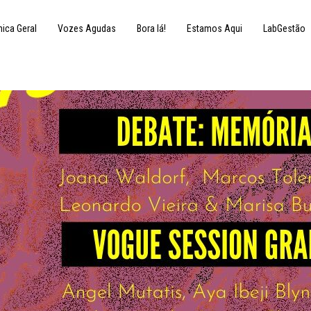
nica Geral
Vozes Agudas
Bora lá!
Estamos Aqui
LabGestão