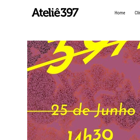
Home
Clí